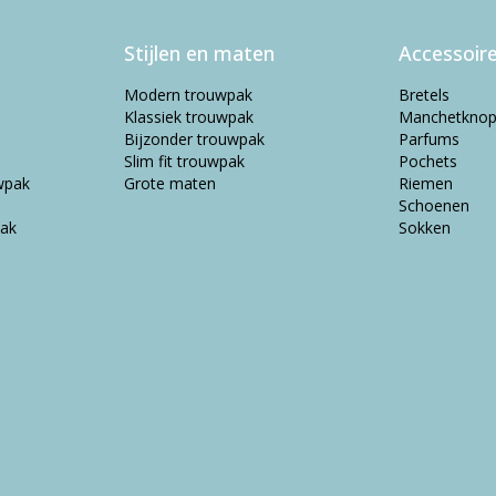
Stijlen en maten
Accessoir
Modern trouwpak
Bretels
Klassiek trouwpak
Manchetkno
Bijzonder trouwpak
Parfums
Slim fit trouwpak
Pochets
wpak
Grote maten
Riemen
Schoenen
ak
Sokken