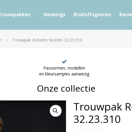
Trouwpakken
Smokings
Bruiloftsgasten
Revi
n
Trouwpak Roberto Vicentti 32.23.310
Pasvormen, modellen
en kleursamples aanwezig
Onze collectie
Trouwpak Ro
32.23.310