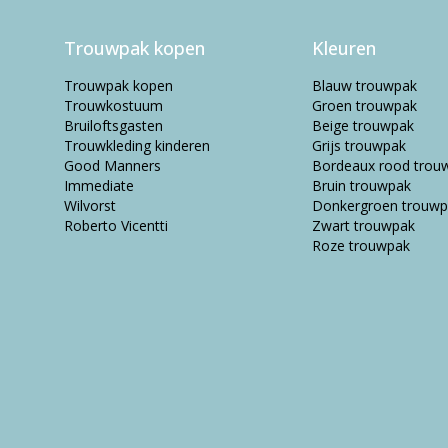
Trouwpak kopen
Kleuren
Trouwpak kopen
Blauw trouwpak
Trouwkostuum
Groen trouwpak
Bruiloftsgasten
Beige trouwpak
Trouwkleding kinderen
Grijs trouwpak
Good Manners
Bordeaux rood trou
Immediate
Bruin trouwpak
Wilvorst
Donkergroen trouwp
Roberto Vicentti
Zwart trouwpak
Roze trouwpak