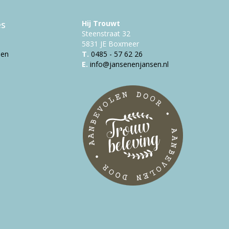
es
Hij Trouwt
Steenstraat 32
5831 JE Boxmeer
pen
T.
0485 - 57 62 26
E.
info@jansenenjansen.nl