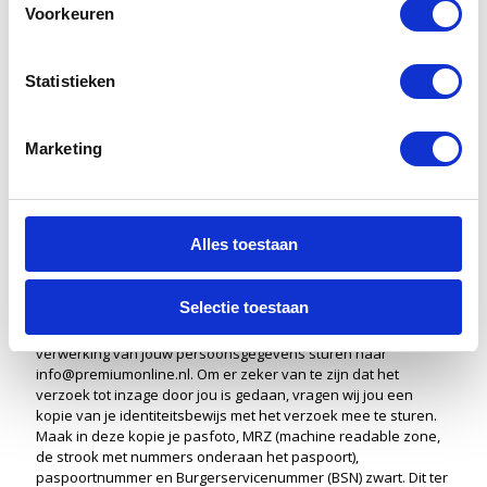
opgeslagen via de instellingen van je browser verwijderen.
Voorkeuren
Gegevens inzien, aanpassen of verwijderen
Statistieken
Je hebt het recht om je persoonsgegevens in te zien, te
corrigeren of te verwijderen. Daarnaast heb je het recht om je
eventuele toestemming voor de gegevensverwerking in te
Marketing
trekken of bezwaar te maken tegen de verwerking van jouw
persoonsgegevens door Hij trouwt en heb je het recht op
gegevensoverdraagbaarheid. Dat betekent dat je bij ons een
verzoek kan indienen om de persoonsgegevens die wij van
Alles toestaan
jou beschikken in een computerbestand naar jou of een
ander, door jou genoemde organisatie, te sturen. Je kunt een
verzoek tot inzage, correctie, verwijdering,
Selectie toestaan
gegevensoverdraging van je persoonsgegevens of verzoek
tot intrekking van je toestemming of bezwaar op de
verwerking van jouw persoonsgegevens sturen naar
info@premiumonline.nl. Om er zeker van te zijn dat het
verzoek tot inzage door jou is gedaan, vragen wij jou een
kopie van je identiteitsbewijs met het verzoek mee te sturen.
Maak in deze kopie je pasfoto, MRZ (machine readable zone,
de strook met nummers onderaan het paspoort),
paspoortnummer en Burgerservicenummer (BSN) zwart. Dit ter