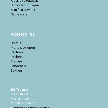
Klassiek trouwpak
Bijzonder trouwpak
Slim fit trouwpak
Grote maten
Accessoires
Bretels
Manchetknopen
Parfums
Pochets
Riemen
Schoenen
Sokken
Hij Trouwt
Steenstraat 32
5831 JE Boxmeer
T.
0485 - 57 62 26
E.
info@jansenenjansen.nl