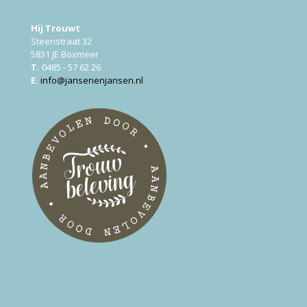
Hij Trouwt
Steenstraat 32
5831 JE Boxmeer
T.
0485 - 57 62 26
E.
info@jansenenjansen.nl