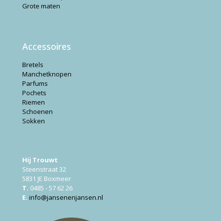
Grote maten
Accessoires
Bretels
Manchetknopen
Parfums
Pochets
Riemen
Schoenen
Sokken
Hij Trouwt
Steenstraat 32
5831 JE Boxmeer
T.
0485 - 57 62 26
E.
info@jansenenjansen.nl