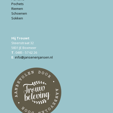
Pochets
Riemen
Schoenen
Sokken
Hij Trouwt
Steenstraat 32
5831 JE Boxmeer
T.
0485 - 57 62 26
E.
info@jansenenjansen.nl