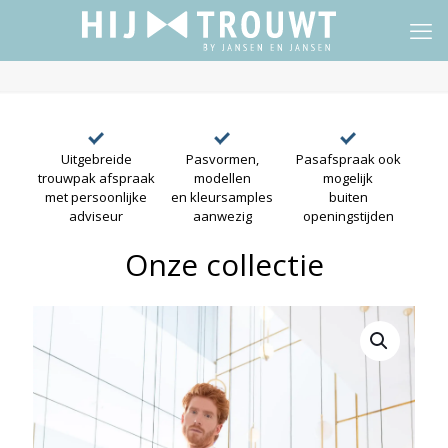
Uitgebreide
Pasvormen,
Pasafspraak ook
trouwpak afspraak
modellen
mogelijk
met persoonlijke
en kleursamples
buiten
adviseur
aanwezig
openingstijden
Onze collectie