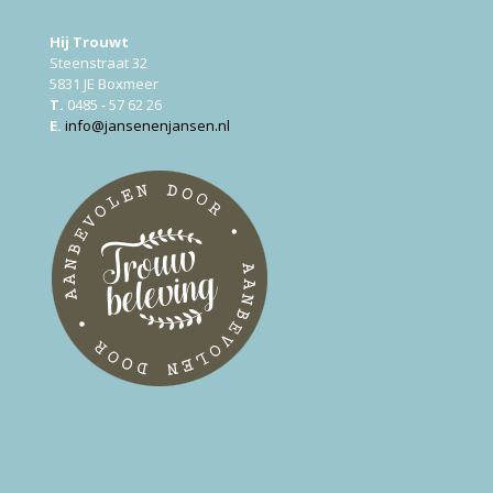
Hij Trouwt
Steenstraat 32
5831 JE Boxmeer
T.
0485 - 57 62 26
E.
info@jansenenjansen.nl