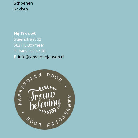
Schoenen
Sokken
Hij Trouwt
Steenstraat 32
5831 JE Boxmeer
T.
0485 - 57 62 26
E.
info@jansenenjansen.nl