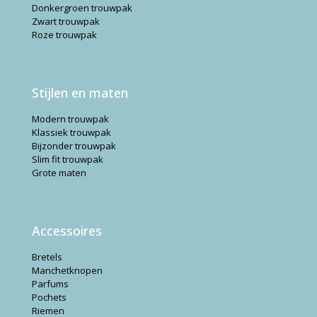
Donkergroen trouwpak
Zwart trouwpak
Roze trouwpak
Stijlen en maten
Modern trouwpak
Klassiek trouwpak
Bijzonder trouwpak
Slim fit trouwpak
Grote maten
Accessoires
Bretels
Manchetknopen
Parfums
Pochets
Riemen