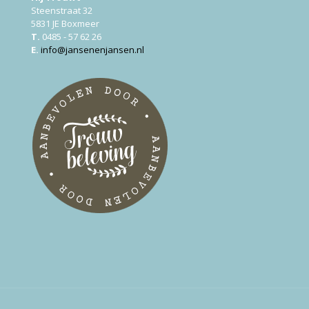
Steenstraat 32
5831 JE Boxmeer
T.
0485 - 57 62 26
E.
info@jansenenjansen.nl