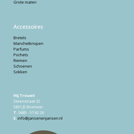
Grote maten
Accessoires
Bretels
Manchetknopen
Parfums
Pochets
Riemen
Schoenen
Sokken
Hij Trouwt
Steenstraat 32
5831 JE Boxmeer
T.
0485 - 57 62 26
E.
info@jansenenjansen.nl