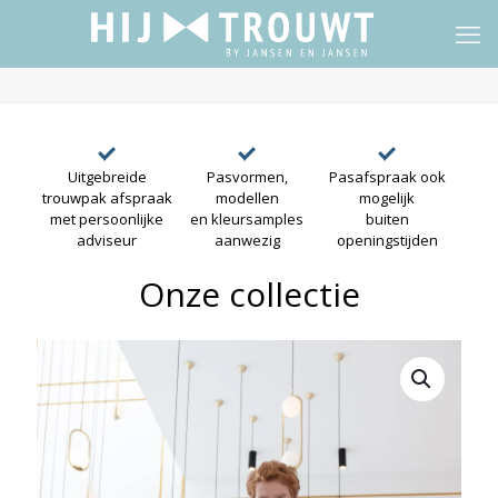
Uitgebreide
Pasvormen,
Pasafspraak ook
trouwpak afspraak
modellen
mogelijk
met persoonlijke
en kleursamples
buiten
adviseur
aanwezig
openingstijden
Onze collectie