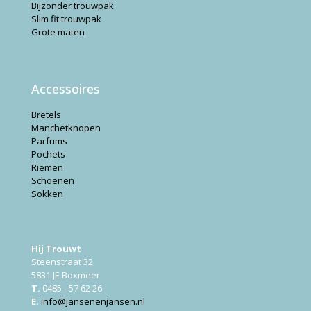
Bijzonder trouwpak
Slim fit trouwpak
Grote maten
Accessoires
Bretels
Manchetknopen
Parfums
Pochets
Riemen
Schoenen
Sokken
Hij Trouwt
Steenstraat 32
5831 JE Boxmeer
T.
0485 - 57 62 26
E.
info@jansenenjansen.nl