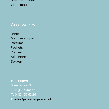
Slim fit trouwpak
Grote maten
Accessoires
Bretels
Manchetknopen
Parfums
Pochets
Riemen
Schoenen
Sokken
Hij Trouwt
Steenstraat 32
5831 JE Boxmeer
T.
0485 - 57 62 26
E.
info@jansenenjansen.nl