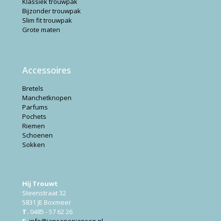
Klassiek trouwpak
Bijzonder trouwpak
Slim fit trouwpak
Grote maten
Accessoires
Bretels
Manchetknopen
Parfums
Pochets
Riemen
Schoenen
Sokken
Hij Trouwt
Steenstraat 32
5831 JE Boxmeer
T.
0485 - 57 62 26
E.
info@jansenenjansen.nl