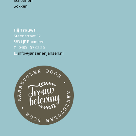
Schoenen
Sokken
Hij Trouwt
Steenstraat 32
5831 JE Boxmeer
T.
0485 - 57 62 26
E.
info@jansenenjansen.nl