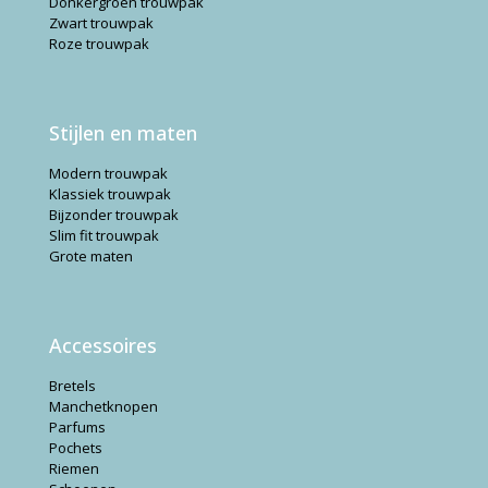
Donkergroen trouwpak
Zwart trouwpak
Roze trouwpak
Stijlen en maten
Modern trouwpak
Klassiek trouwpak
Bijzonder trouwpak
Slim fit trouwpak
Grote maten
Accessoires
Bretels
Manchetknopen
Parfums
Pochets
Riemen