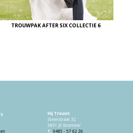
TROUWPAK AFTER SIX COLLECTIE 6
es
Hij Trouwt
Steenstraat 32
5831 JE Boxmeer
pen
T.
0485 - 57 62 26