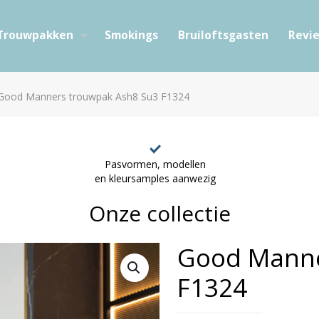
Trouwpakken
Smokings
Bruiloftsgasten
Revi
Good Manners trouwpak Ash8 Su3 F1324
Pasvormen, modellen
en kleursamples aanwezig
Onze collectie
Good Manne
F1324